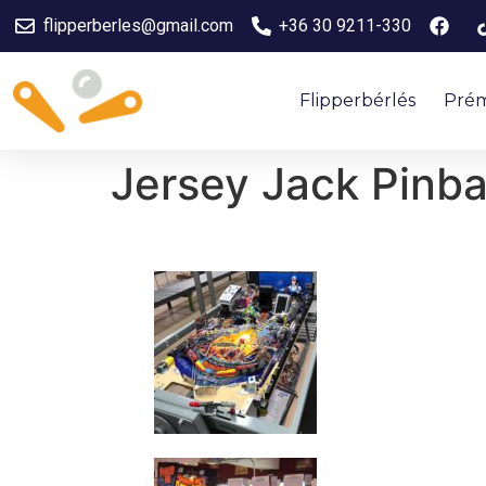
flipperberles@gmail.com
+36 30 9211-330
Flipperbérlés
Prém
Jersey Jack Pinba