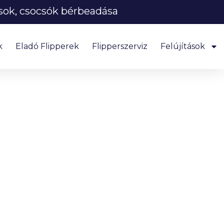
tsok, csocsók bérbeadása
k
Eladó Flipperek
Flipperszerviz
Felújítások