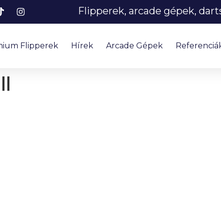
Flipperek, arcade gépek, dar
ium Flipperek
Hírek
Arcade Gépek
Referenciá
ll