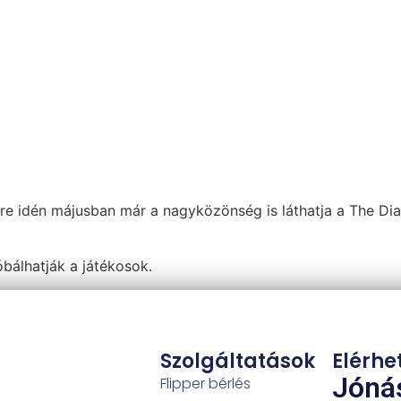
e idén májusban már a nagyközönség is láthatja a The Diale
bálhatják a játékosok.
Szolgáltatások
Elérhe
Jónás
Flipper bérlés