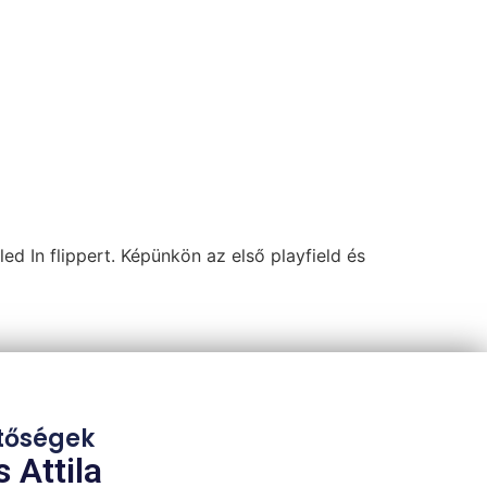
d In flippert. Képünkön az első playfield és
tőségek
 Attila