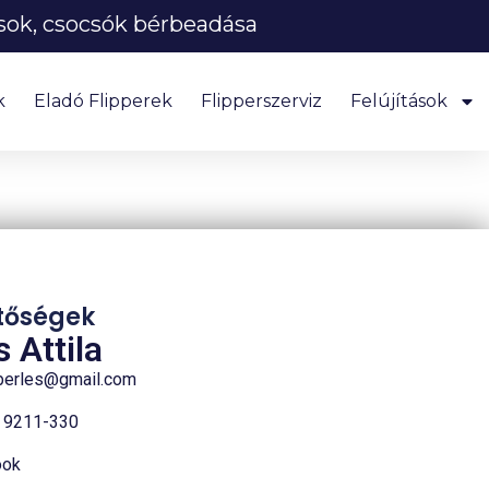
tsok, csocsók bérbeadása
k
Eladó Flipperek
Flipperszerviz
Felújítások
tőségek
 Attila
rberles@gmail.com
 9211-330
ook