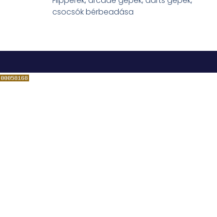
Flipperek, arcade gépek, darts gépek,
csocsók bérbeadása