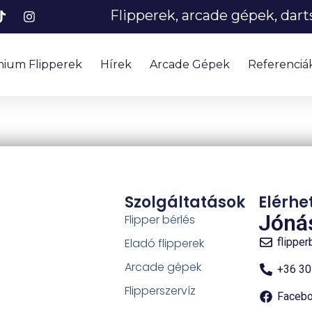
Flipperek, arcade gépek, dar
ium Flipperek
Hírek
Arcade Gépek
Referenciá
Szolgáltatások
Elérhe
Jónás
Flipper bérlés
Eladó flipperek
flippe
Arcade gépek
+36 30
Flipperszervíz
Faceb