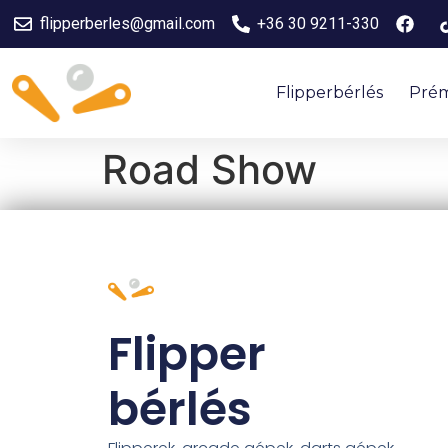
flipperberles@gmail.com
+36 30 9211-330
Flipperbérlés
Prém
Road Show
Flipper
bérlés