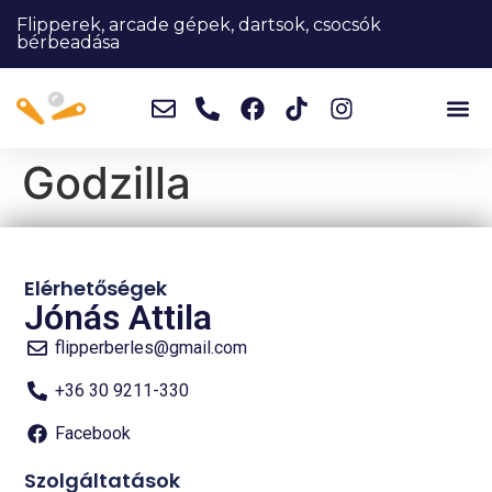
Flipperek, arcade gépek, dartsok, csocsók
bérbeadása
Godzilla
Elérhetőségek
Jónás Attila
flipperberles@gmail.com
+36 30 9211-330
Facebook
Szolgáltatások