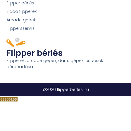
Flipper bérlés
Eladó flipperek
Arcade gépek
Flipperszervíz
Flipper bérlés
Flipperek, arcade gépek, darts gépek, csocsók
bérbeadása
©2026 flipperberles.hu