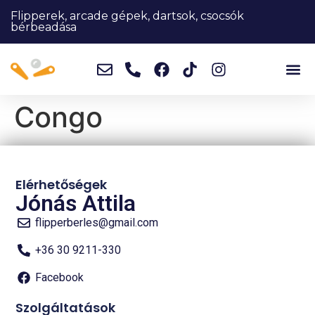
Flipperek, arcade gépek, dartsok, csocsók
bérbeadása
Congo
Elérhetőségek
Jónás Attila
flipperberles@gmail.com
+36 30 9211-330
Facebook
Szolgáltatások