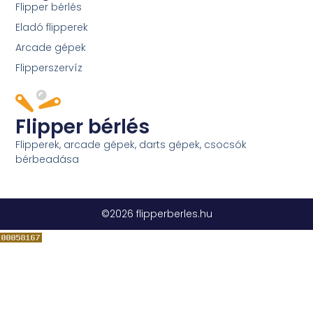
Flipper bérlés
Eladó flipperek
Arcade gépek
Flipperszervíz
Flipper bérlés
Flipperek, arcade gépek, darts gépek, csocsók
bérbeadása
©2026 flipperberles.hu