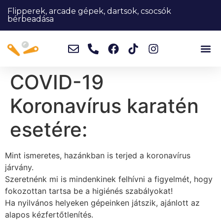
Flipperek, arcade gépek, dartsok, csocsók
bérbeadása
COVID-19
Koronavírus karatén
esetére:
Mint ismeretes, hazánkban is terjed a koronavírus
járvány.
Szeretnénk mi is mindenkinek felhívni a figyelmét, hogy
fokozottan tartsa be a higiénés szabályokat!
Ha nyilvános helyeken gépeinken játszik, ajánlott az
alapos kézfertőtlenítés.