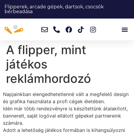
Flipperek, arcade gépek, dartsok, csocsók
bérbeadása
A flipper, mint
játékos
reklámhordozó
Napjainkban elengedhetetlenné vált a megfelelő design
és grafika használata a profi cégek életében.
Idén már több rendezvényre is készítettünk átalakított,
bannerelt, saját logóval ellátott gépeket partnereink
számára.
Adott a lehetőség játékos formában is kihangsúlyozni